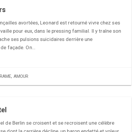
rs
nçailles avortées, Leonard est retourné vivre chez ses
vaille pour eux, dans le pressing familial. Il y traîne son
ache ses pulsions suicidaires derrière une
 de façade. On…
RAME
,
AMOUR
tel
l de Berlin se croisent et se recroisent une célèbre
e dont la carrière décline, un baron endetté et voleur,