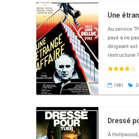
Une étran
Au service “P
payé à ne pa
dirigeant es
restructurer 
1981
D
Dressé po
À Hollywood, 