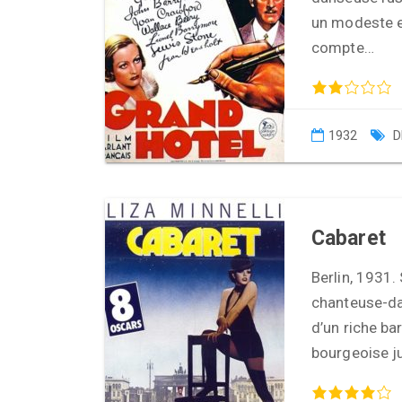
un modeste e
compte…
1932
D
Cabaret
Berlin, 1931.
chanteuse-da
d’un riche b
bourgeoise ju