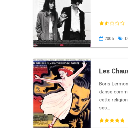
2005
D
Les Chau
Boris Lermont
danse comme u
cette religio
ses…