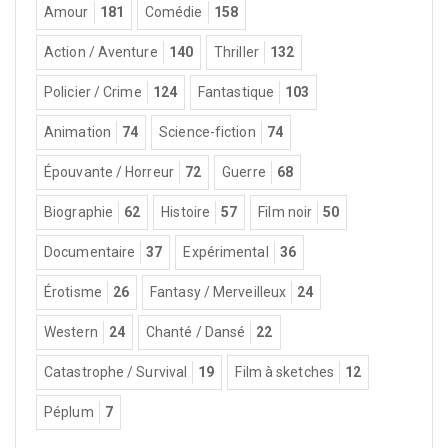
Amour
181
Comédie
158
Action / Aventure
140
Thriller
132
Policier / Crime
124
Fantastique
103
Animation
74
Science-fiction
74
Épouvante / Horreur
72
Guerre
68
Biographie
62
Histoire
57
Film noir
50
Documentaire
37
Expérimental
36
Érotisme
26
Fantasy / Merveilleux
24
Western
24
Chanté / Dansé
22
Catastrophe / Survival
19
Film à sketches
12
Péplum
7