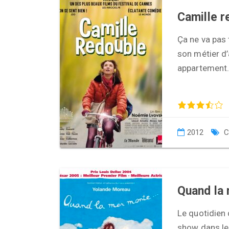
Camille r
Ça ne va pas 
son métier d’
appartement.
2012
C
Quand la
Le quotidien
show dans les