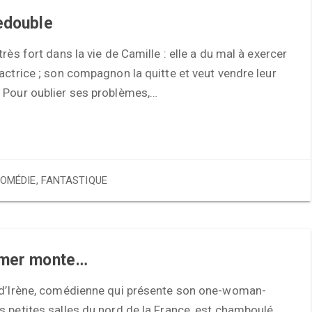
edouble
très fort dans la vie de Camille : elle a du mal à exercer
actrice ; son compagnon la quitte et veut vendre leur
 Pour oublier ses problèmes,…
OMÉDIE
,
FANTASTIQUE
 mer monte…
 d’Irène, comédienne qui présente son one-woman-
 petites salles du nord de la France, est chamboulé