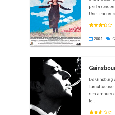
par la rencon
Une rencont
2004
C
Gainsbour
De Ginsburg à
tumultueuse d
ses amours et
la…