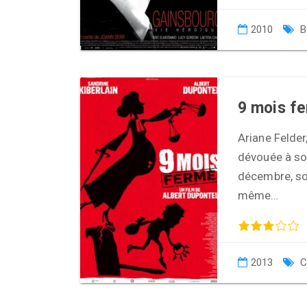
2010
B
9 mois f
Ariane Felder,
dévouée à son 
décembre, sou
même…
2013
C