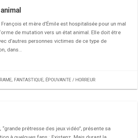
 animal
François et mère d’Émile est hospitalisée pour un mal
forme de mutation vers un état animal. Elle doit être
vec d’autres personnes victimes de ce type de
on, dans…
RAME
,
FANTASTIQUE
,
ÉPOUVANTE / HORREUR
r, “grande prêtresse des jeux vidéo”, présente sa
tion à quelques fans : Existenz. Mais durant la