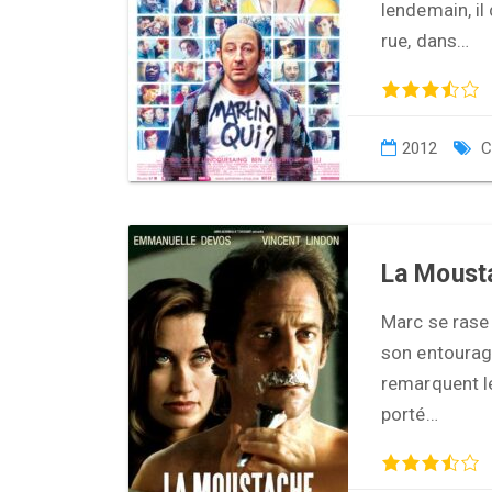
lendemain, il
rue, dans…
2012
C
La Moust
Marc se rase 
son entourage
remarquent le
porté…