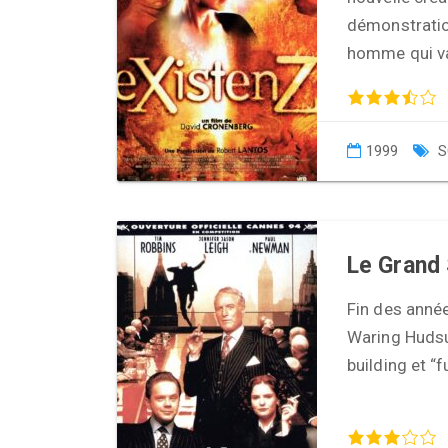
démonstration
homme qui va
1999
S
Le Grand 
Fin des année
Waring Hudsuc
building et “f