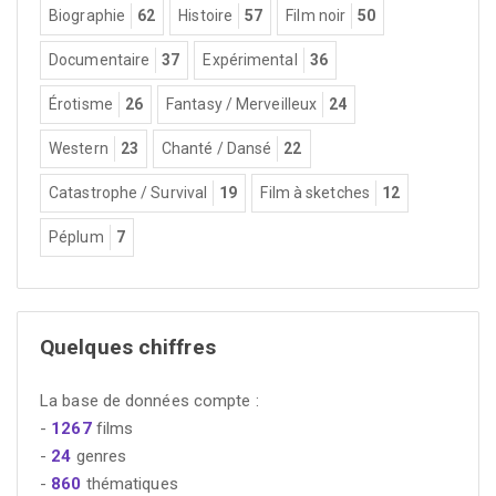
Biographie
62
Histoire
57
Film noir
50
Documentaire
37
Expérimental
36
Érotisme
26
Fantasy / Merveilleux
24
Western
23
Chanté / Dansé
22
Catastrophe / Survival
19
Film à sketches
12
Péplum
7
Quelques chiffres
La base de données compte :
-
1267
films
-
24
genres
-
860
thématiques